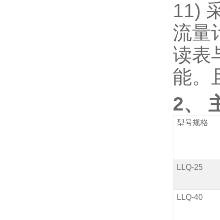
11)
流量
读表
能。
2、
型号规格
LLQ-25
LLQ-40