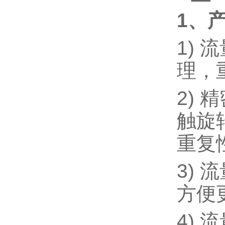
1、
1)
理，
2)
触旋
重复
3)
方便
4)