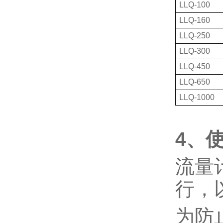
LLQ-100
LLQ-160
LLQ-250
LLQ-300
LLQ-450
LLQ-650
LLQ-1000
4、
流量
行，
为防