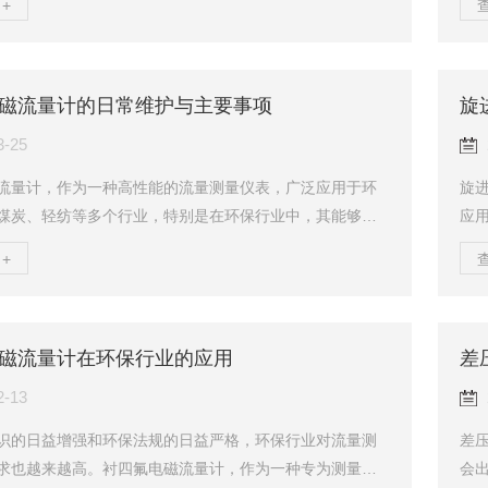
+
、惰性气体、空气等非腐蚀性气体的流量计量，是石油、
化
锅炉、燃气调压箱及科研部门理想的流量计量装置。二、
进
体腰轮流量计主要由壳体、共轭转子和计数装置等部件构
械
磁流量计的日常维护与主要事项
旋
气体流经计量室时，流量计进出口端形成压力差，在此压
械
腰轮产生旋转。通过固定在腰轮上的一对精密调校齿轮，...
机械
3-25
流量计，作为一种高性能的流量测量仪表，广泛应用于环
旋
煤炭、轻纺等多个行业，特别是在环保行业中，其能够准
应
导电液体的流量，对于监测和控制污染物质的排放具有重
准
+
了确保衬四氟电磁流量计的稳定运行和测量精度，日常的
步
事项至关重要。一、日常维护1.定期清洗：定期清洗电磁流
调
件，避免灰尘、污物、腐蚀物等附着在设备上，影响测量
确
磁流量计在环保行业的应用
差
注意清除管道中的杂质、沉淀物等，防止堵塞传感器或影
是否
正常工作。清洗时，应使用清洁水(不含油)清洗流...
外电
2-13
识的日益增强和环保法规的日益严格，环保行业对流量测
差
求也越来越高。衬四氟电磁流量计，作为一种专为测量导
会