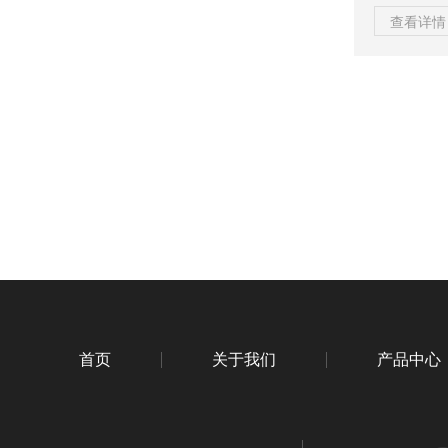
电介质体积
查看详情 
度，在环保
的工作原理与
电磁流量计
体流经磁场
比。通过测
首页
关于我们
产品中心