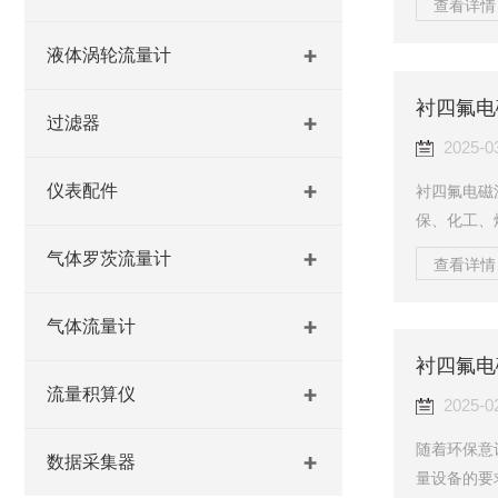
查看详情 
气、煤制气
化工、工业
液体涡轮流量计
工作原理气
衬四氟电
成。当被测
过滤器
力推动下，
2025-0
仪表配件
衬四氟电磁
保、化工、
确测量各种
气体罗茨流量计
查看详情 
要意义。为
维护和注意
气体流量计
量计及其附
衬四氟电
精度。特别
响流量计的
流量积算仪
2025-0
随着环保意
数据采集器
量设备的要