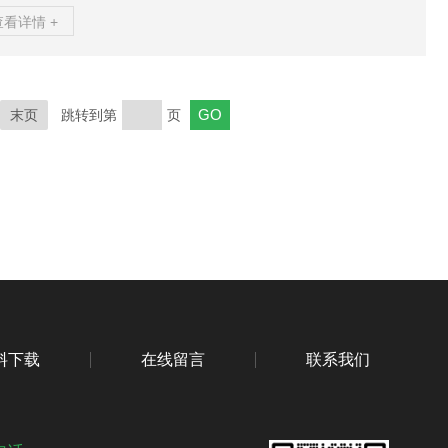
板流量计读数偏低的原因，并提供排查与调整的技巧，帮助用户提
查看详情 +
测量精度。一、偏低读数的常见原因1.孔板磨损或污染：孔板的孔径
果因长期使用或流体中杂质的影响发生磨损或污染，可能导致流体
量的测量不准确，进而使差压流量计显示偏低。2.差压变送器故障：
压变送器的精度和响应速度直接影响流量计的读数。若变送器发生
末页
跳转到第
页
，如偏差、损坏或零点漂移，也会导致读数偏低。3....
料下载
在线留言
联系我们