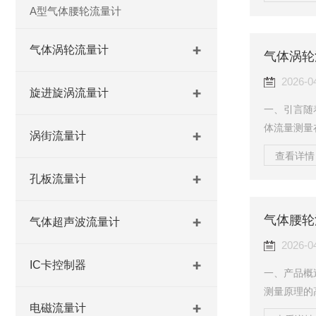
元，年均复合
A型气体腰轮流量计
算，2025
攀升至85.
气体涡轮流量计
气体涡轮
看，2025
2026-0
旋进旋涡流量计
一、引言随
体流量测量
涡街流量计
位日益凸显
查看详情 
场规模约为1
孔板流量计
到2032年
目标的推动
气体腰轮
体涡轮流量
气体超声波流量计
为上述领域
2026-0
IC卡控制器
一、产品概
测量原理的
电磁流量计
转，精确计