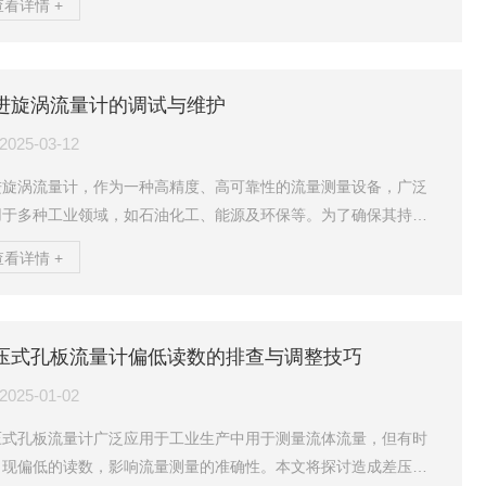
查看详情 +
工、电力、冶金等行业的优选。本文将深入探讨荏晟RSLUX系列旋
旋涡流量计的多项优点，展示其在气体计量领域的优秀表现。1.无机
可动部件，耐腐蚀且稳定可靠RSLUX系列旋进旋涡流量计采用无机
进旋涡流量计的调试与维护
可动部件的设计，这一特点使其在恶劣的工业环境中表现出色。无
运动部件意味着更少的磨损和故障，从而...
2025-03-12
进旋涡流量计，作为一种高精度、高可靠性的流量测量设备，广泛
用于多种工业领域，如石油化工、能源及环保等。为了确保其持续
确的测量和稳定运行，正确的调试与维护至关重要。本文将从调试
查看详情 +
骤、日常维护以及注意事项三个方面，详细阐述旋进旋涡流量计的
试与维护方法。一、调试步骤1.安装检查：确保流量计安装位置正
，管道直管段满足要求，避免震动影响测量结果。检查法兰连接处
压式孔板流量计偏低读数的排查与调整技巧
紧密，防止介质泄漏。2.电气连接：按照“电气性能指标”要求接入
源，一般为(8~24)VDC，严禁接入220VA...
2025-01-02
压式孔板流量计广泛应用于工业生产中用于测量流体流量，但有时
出现偏低的读数，影响流量测量的准确性。本文将探讨造成差压式