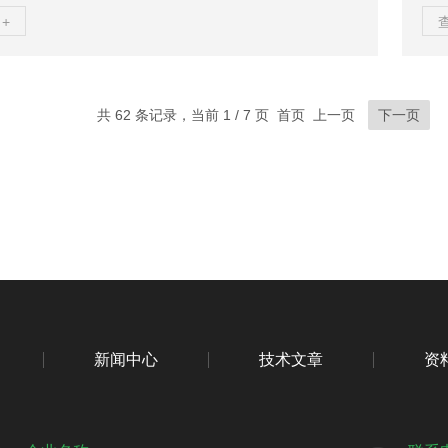
流量而设计的感应仪表，凭借其出色的耐腐蚀性和高精
孔
+
行业中发挥着越来越重要的作用。一、衬四氟电磁流量计
高
特点衬四氟电磁流量计按照国家标准《JJG-1033-2007
如
》执行，其工作原理基于法拉第电磁感应定律。当导电液
流
时，会在流体中产生感应电动势，这个电动势与流速成正
差
共 62 条记录，当前 1 / 7 页 首页 上一页
下一页
量这一电动势的大小，即可计算出液体的流量...
故障
新闻中心
技术文章
资