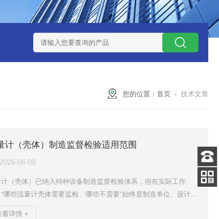
流量表
腰轮（罗茨）流量计
一体式电磁流量计
RSLUX系
您的位置：
首页
-
技术文章
量计（壳体）制造监督检验适用范围
2026-06-08
客服
电话
量计（壳体）已纳入特种设备制造监督检验体系，但在实际工作
扫码
，“哪些流量计壳体需要监检、哪些不需要”始终是制造单位、设计单
加微信
和用户最为关注的问题。本文从监管法规体系入手，系统梳理了流
查看详情 +