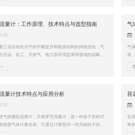
增长率（CAGR）约为3.8%～4.2%-。以人民币口径测
量
年全球天然气流量计收入规模约65.25亿元，预计2032年将
点
56亿元，CAGR约为4.0%。从更广义的气体流量计市场来
维
流量计：工作原理、技术特点与选型指南
气
年全球气体流量计市场规模约7.47亿美元，预计203...
提供
规则
4-28
着工业自动化水平的不断提升和能源结构的持续优化，气
气
在石油、化工、天然气、电力及环境监测等领域的战略地
表
。根据行业研究数据显示，2025年全球涡轮气体流量计市
已
+
2.3亿美元，预计将以约6.35%的年复合增长率持续增长，
原
将达到约19.0亿美元。与此同时，在“碳达峰、碳中和”战略
气
下，节能与环保已成为气体流量计市场新的增长引擎。气
系
流量计技术特点与应用分析
计凭借其高精度、宽量程比和快速响应的技术优势，已成
天
中气体计量与过程控制的核心...
已
4-10
述气体腰轮流量计，又称罗茨流量计，是一种基于容积式
在
高精度气体计量仪表。它通过计量室内一对共轭转子的旋
角色
量流经封闭管道的气体体积流量。该仪表广泛应用于天然
理