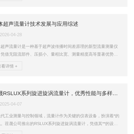
计（壳体）制造监检的适用范围，给出了清晰的“两步判定法”，并重
分析了不需要制造监检的四种典型情形、锅炉与压力管道两大适用
度的区别、一体化认定原则以及进口产品的监检规则，以期为行业
体超声流量计技术发展与应用综述
实用的技术参考。一、引言自2020年9月1日《压力管道监督检验
》（TSGD7006-2020）正式实施以来...
2026-04-28
体超声流量计是一种基于超声波传播时间差原理的新型流量测量仪
，凭借无阻流部件、压损小、量程比宽、测量精度高等显著优势，
成为天然气贸易计量与过程控制领域的主流计量设备。本文从测量
查看详情 +
理出发，系统阐述了气体超声流量计的关键技术，分析了其在天然
输送、掺氢计量及城市燃气等领域的应用实践，并结合现行标准体
与智能化发展趋势，对其技术演进方向进行了展望。一、引言随着
荏晟RSLUX系列旋进旋涡流量计，优秀性能与多样优势
然气在全球能源结构中的重要性日益提升，管道天然气的准确计量
成为能源交易和生产管理的关键环节。传统的孔板流量计、涡轮流...
2025-04-07
现代工业测量与控制领域，流量计作为关键的仪表设备，扮演着*的
。荏晟公司推出的RSLUX系列旋进旋涡流量计，凭借其**的设计
念和先进的技术水平，在众多流量计产品中脱颖而出，成为石油、