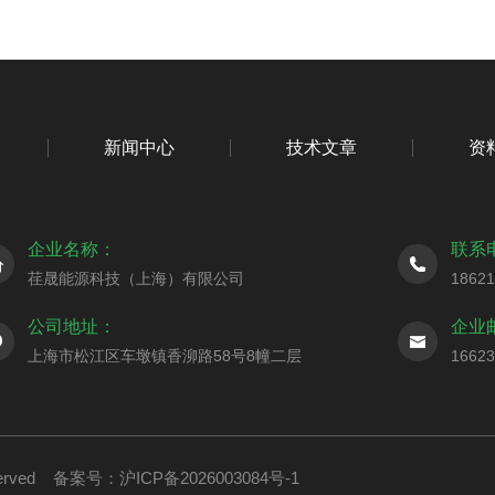
新闻中心
技术文章
资
企业名称：
联系
荏晟能源科技（上海）有限公司
1862
公司地址：
企业
上海市松江区车墩镇香泖路58号8幢二层
1662
served
备案号：沪ICP备2026003084号-1