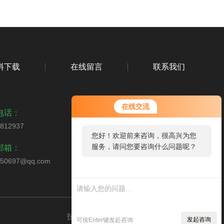
料下载
在线留言
联系我们
在线交流
电话：
1812937
您好！欢迎前来咨询，很高兴为您
扫码添加微信
服务，请问您要咨询什么问题呢？
邮箱：
350697@qq.com
技术支持：
仪表网
管理登录
sitemap.xml
发起咨询
可按Enter键发起咨询