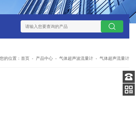
流量表
腰轮（罗茨）流量计
一体式电磁流量计
RSLUX系
您的位置：
首页
-
产品中心
-
气体超声波流量计
-
气体超声流量计
客服
电话
扫码
加微信