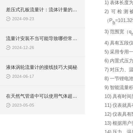
1)
表体长度为
差压式孔板流量计：流体计量的经典之选
2) 可
2024-09-23
（P
=101.32
b
3) 范围宽（
q
流量计安装不当可能导致哪些常见问题？安装应注意什么？
4) 具有五
2024-12-26
5) 采用专
6) 内置式
液体涡轮流量计的接线技巧大揭秘
7) 对压力
2024-06-17
8) 一节锂
9) 智能流
在天然气管道中可以使用气体超声流量计吗？
10) 具有
11) 仪表就
2023-05-05
12) 仪表
13) 根据用
14) 压力，