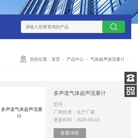
流量表
腰轮（罗茨）流量计
一体式电磁流量计
RSLUX系
您的位置：
首页
-
产品中心
-
气体超声波流量计
-
客服
多声道气体超声流量计
电话
扫码
型号：
加微信
厂商性质：生产厂家
更新时间：2025-03-10
查看详情