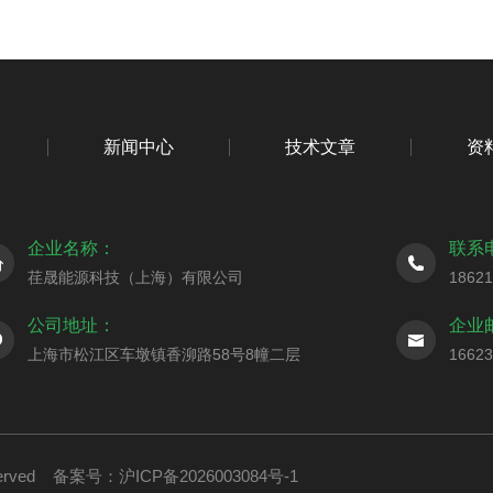
新闻中心
技术文章
资
企业名称：
联系
荏晟能源科技（上海）有限公司
1862
公司地址：
企业
上海市松江区车墩镇香泖路58号8幢二层
1662
served
备案号：沪ICP备2026003084号-1