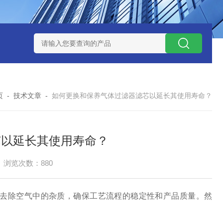
流量表
腰轮（罗茨）流量计
一体式电磁流量计
RSLUX系
页
-
技术文章
-
如何更换和保养气体过滤器滤芯以延长其使用寿命？
芯以延长其使用寿命？
浏览次数：880
去除空气中的杂质，确保工艺流程的稳定性和产品质量。然