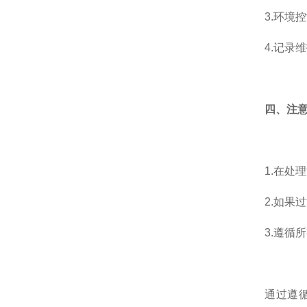
3.环境控
4.记录维
四、注
1.在处理
2.如果过
3.遵循所
通过遵循上